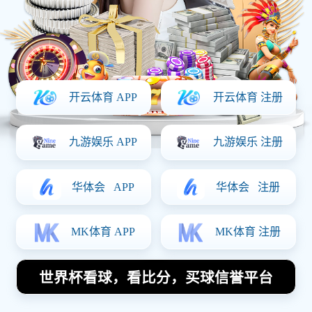
全球足球明星中地位最高的球员是谁及其成就分析
2025-12-01 11:32:10
在全球足球的舞台上，球员的地位往往由其个人成就、团队贡献以及
对比赛的影响力来衡量。近年来，梅西与C罗这两位巨星一直被视为
当今足球界的佼佼者，他们不仅在技术上精湛，更在多个层面上取得
了非凡的成就。本文将围绕“全球足球明星中地位最高的球员”这一主
题，从个人荣誉、团队成就、影响力及职业生涯分析四个方面，对梅
西和C罗进行深入探讨，以揭示他们为何能在全球范围内享有卓越声
誉。
1、个人荣誉与奖项
首先，个人荣誉是评判一名球员地位的重要标准之一。在过去的十多
年里，梅西和C罗先后获得了七次和五次金球奖，这一殊荣不仅体现
了他们在单赛季中的出色表现，也反映了他们在整个职业生涯中的持
续高水平发挥。这些奖项使得他们成为历史上最受认可的球员之一，
也奠定了他们在全球足球史上的重要地位。
此外，两人还多次被评选为世界最佳球员，并且在各大赛事中屡屡获
奖。例如，梅西曾多次获得国际足联最佳男子球员称号，而C罗也以