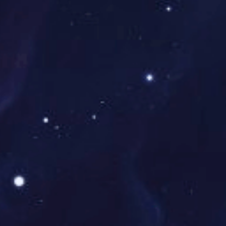
们了解彼此打法特点，通过积极沟通来制定最佳战术安排。在团
果。因此，可以说每一位球员都是这支冠军团队不可或缺的一部
力量。在深圳乒乓球队中，一支高水平且经验丰富的教练团队为
划，还会根据每位运动员特点进行个性化调整，以期达到最佳效
据分析，对对手进行研究并制定相应策略。这种严谨而科学的方
，教练也承担着心理辅导者的重要角色，在关键时刻帮助选手调
引入到训练过程中，例如视频分析系统，使得运动员能直观地看
样的创新思维使得 深圳队始终站在技术发展的前沿，为其赢取