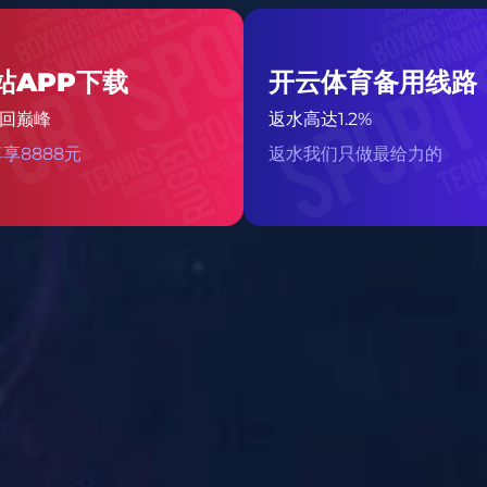
榜首位引发关注
分稳居首位，引发了广泛的关注和讨论。这一成就不仅展现了该
为体育城市的发展潜力。本文将从四个方面深入探讨这一事件的
练团队的重要性以及深圳市对乒乓球运动的支持。通过这些方面
能够取得如此优异的成绩，并且对未来的发展充满期待。
年的努力与发展，如今已成为国内外知名的顶级队伍。早期，球队
人才。在全国及世界范围内多次参加比赛，逐渐积累经验，形成
创新，以适应全球竞技水平日益提升的趋势。近年来，通过引进
内外赛事中屡创佳绩，为中国乃至世界乒乓球运动注入了新的活