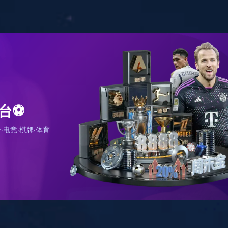
首页
介绍乐天堂fun88
体育热点
体育明星
企业服务
沟
体育热点
首页
体育热点