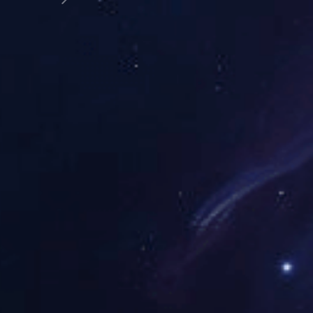
上获得如此认可的重要原因之一。
此外，这些优秀运动员之间相互配合默契，他
中，这种默契尤其重要，它直接影响到比赛结
3、教练团队的重要性
教练团队是任何一支成功运动队伍背后的关键
提供了全方位指导。他们不仅负责制定训练计
特别是在重大赛事前夕，教练会做出详细的数
选手们在比赛中更具针对性，提高胜率。此外
绪、增强信心。
值得一提的是，目前一些现代化科技手段也被
和对手的优缺点，从而有针对性地改进训练。这
定了坚实基础。
FUN乐天使官网
4、深圳市对体育支持