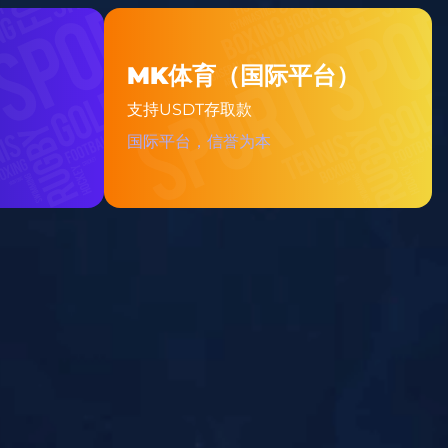
团队在
意义，
的分
导航
介绍乐天堂fun88
依靠地
体育热点
了自己
体育明星
企业服务
先进训
沟通FUN乐天使官网
力。