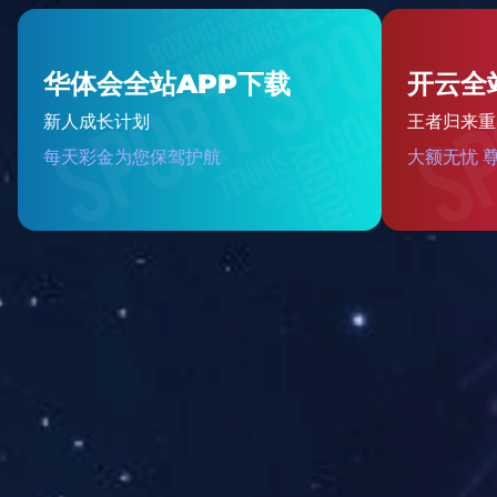
深圳乒乓球队以64分稳居世界锦标赛积分
2025-11-14 13:38:21
深圳乒乓球队近期在世界锦标赛积分榜上以64
国际乒乓球领域的强大实力，也反映了深圳作
包括球队的历史与发展、球员的个人表现、教
析，我们可以更全面地理解为何深圳乒乓球队
1、球队的历史与发展
深圳乒乓球队成立于20世纪80年代，经过多
方政府和社会各界的大力支持，不断培养年轻
的风格与战术。
随着时间的发展，深圳队在技术与战术上不断
练理念和科学管理模式，球队迅速崛起，在国