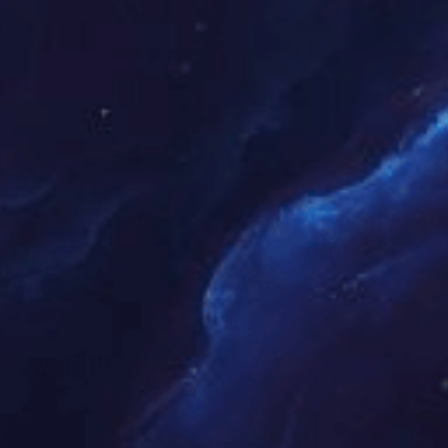
以来都高度重视体育事业的发展。不仅为各类体育活动提供资金
的人才。市政府为了提高市民健康水平，将体育设施建设纳入城
业联赛，为优秀运动员创造良好的成长环境。这种政策层面的支
强有力保障，使其能够快速成长并获得辉煌成绩。
热爱这项运动的小朋友们得到专业指导。从基础抓起，让这些孩
至世界级选手打下坚实基础。这样的良好氛围无疑促进了整个地
赛积分榜首位，是多方面因素综合作用下取得的不凡成绩。从历
心协作，以及地方政府的大力支持，都共同构成这一辉煌成就背
榜样，让人们看到了一个城市如何通过全方位努力实现其在国际
卓越，同时希望更多年轻人加入到这项伟大的运动中，共同为推
证这个城市如何书写更加辉煌的新篇章！