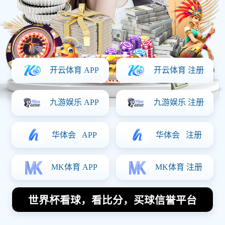
乒乓球盛宴揭秘西安乒乓球队的实力与发展历程
2025-10-12 16:06:50
本文将深入探讨西安乒乓球队的实力与发展历程，通过四个主要方面
来揭示这支球队的辉煌成就和未来潜力。首先，文章将回顾西安乒乓
球队的历史背景，分析其在中国乒乓球运动中的地位；其次，将详细
介绍球队在国内外赛事中的表现以及所取得的荣誉；然后，讨论球队
人才培养机制及训练体系的重要性；最后，展望未来的发展方向及其
面临的机遇与挑战。通过对这些方面的全面分析，我们能够更清晰地
理解西安乒乓球队如何在这项国球中脱颖而出，并为当地体育事业的
发展作出贡献。
1、西安乒乓球队的历史背景
西安作为古都，拥有丰富的文化底蕴和悠久的体育传统。自20世纪
50年代以来，随着国家对体育事业的大力支持，西安逐渐成为了全国
重要的乒乓球中心之一。多年来，各类比赛和活动在这里频繁举办，
为当地培养出了大量优秀的运动员。
随着时间推移，西安乒乓球队不断壮大，并逐渐形成了一套完善的训
练体系和管理模式。在各级政府和社会各界的大力支持下，该队伍积