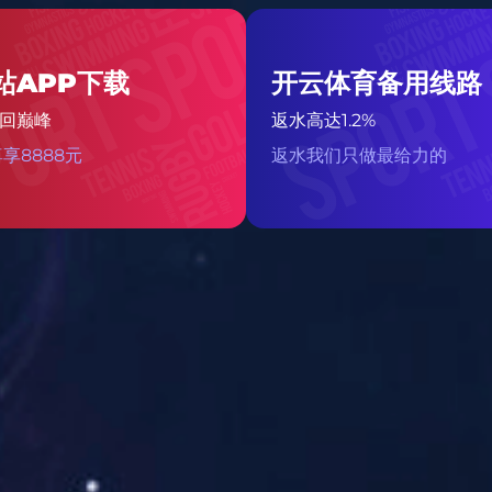
请赛的荣耀之旅
旅的漫长历程，这条拼搏之路不仅彰显了团队的努力与坚持，也
不断的训练和比赛，球队逐渐提高了自己的技术水平和战术意识
渊源、球队建设、关键时刻及未来展望四个方面，详细阐述上海
方文化的传入，足球逐渐成为当地人们喜爱的运动之一。在这一
职业联赛奠定了基础。然而，由于时代背景和社会环境的变化，
的发展，并把足球作为重要项目之一进行推广。各类青少年培训
些年轻球员成为今后球队发展的希望，使得上海足球在基础层面