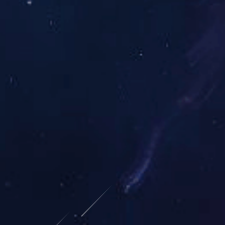
随着时间推移，上海足球队逐渐在国内联赛中
不仅增强了球队自信心，也吸引了更多球迷关
2、球队建设与管理
在球队的发展过程中，科学合理的管理模式是
心设计，以确保整体实力不断提升。教练团队
以及心理素质等多方面。