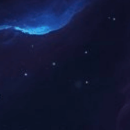
上一篇
上海足球队的拼搏历程与世界杯梦想的追逐之
下一篇
足球明星荣耀时刻捧奖杯的精彩瞬间回顾与分