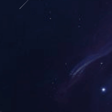
此外，在训练设施方面，俱乐部投入大量资金
恢复设备，为球员提供最佳训练条件。同时，
为了增强队伍凝聚力和归属感，俱乐部还组织
位成员都能全身心投入训练与比赛，共同为目
3、关键时刻与辉煌成就
回顾过去几年的赛事历程，有几个关键时刻值
这一胜利不仅提升了士气，也让外界看到了他
世界顶尖球队同场竞技，为中国足球赢得了荣
这些辉煌成就背后，是无数个日日夜夜的不懈
的汗水。他们深知，要想在竞争激烈的环境中
正是因为这种坚定信念，让这支球队能够在逆
己的价值，从而赢得越来越多观众与支持者的
FUN乐天使体育
4、未来展望与目标