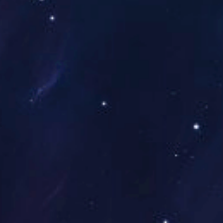
崭露头角，多次参加全国性赛事，并取得了一系列优异成绩。这
注，为球队营造了良好的发展氛围。
其成功的重要因素之一。从教练团队到球员选拔，每一个环节都
不仅具备丰富的执教经验，还注重引导球员全面发展，包括技术