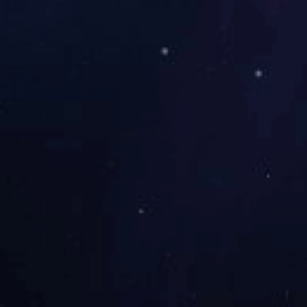
导航
首页
FUN乐天使(中国·堂)官方网站✅🏆
『jzzb7777.com』🏆✅是世界顶级
介绍乐
真人游戏让生活更精彩!完美体育为
体育
国内游戏玩家打造的全球最顶级乐
趣游戏APP,提供下载、入口、首
体育
页、平台、登陆、官网、二十四小
时专属客服在线服务!全球最安全,最
企业
信誉,最公平的平台运营商!
沟通
电话: 13890296068
邮箱: vvqpwbo@163.com