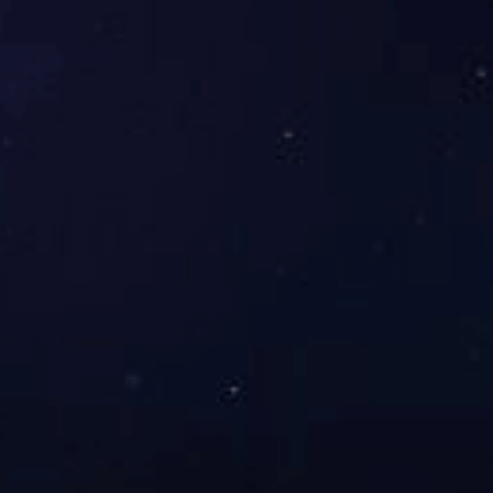
网站地图
XML
天堂fun88
热点
明星
服务
FUN乐天使官网