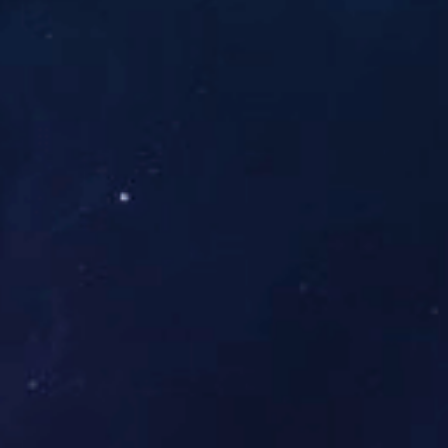
最新资讯
2026-01-09 22:48:06
中国足球明星的精彩人生与趣事揭
秘，带你走近他们的球场与生活
2026-01-04 18:32:12
法国足球明星高清帅照大集合展现
他们的风采与魅力
2025-12-25 05:45:47
全运会积分榜更新西安排球队以79
分稳居第一名
些成就
2025-12-24 12:02:23
2022年全球足球明星实力排名揭
晓谁将成为足坛之最
经过精
、战术
2025-12-23 18:44:53
足球明星骑行训练时刻展现拼搏精