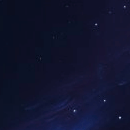
展望未来，上海足球队将继续秉持拼搏精神，
希望能培养出更多优秀年轻球员，为俱乐部输
整体水平。
同时，在品牌推广方面，俱乐部也会着力打造
足球运动的参与度。这不仅有助于扩大粉丝基
最终，他们希望通过长期努力，实现更高层次
城市生根发芽，并继续发扬光大。
总结：
综上所述，从默默无闻到如今取得一定成绩，
锤炼出了过硬本领，更塑造了一支团结奋进、
以及对工作的认真负责。
未来，我们期待看到更加出色和成熟的上海足
间。相信只要保持现在这种奋斗精神，他们一