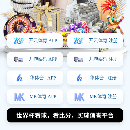
CBA昨日战报辽宁队与新疆队激战正酣精彩瞬间回顾
与分析
2025-09-19 21:43:44
在CBA的激烈赛场上，辽宁队与新疆队的对决无疑成为了这轮比赛中
的焦点。两支球队实力相当，比赛过程跌宕起伏，精彩瞬间层出不
穷。本文将从比赛的进程、明星球员表现、战术分析以及观众反响四
个方面，对这场比赛进行详细回顾与分析，以期为读者提供更深入的
理解和感受。这场激战不仅展示了球员们高超的技艺，更突显了团队
协作的重要性。在观众热情高涨的氛围中，两队都展现出了顽强拼搏
的精神，让人难以忘怀。
1、比赛进程回顾
比赛一开始，双方就展现出了强烈的竞争意识。辽宁队凭借主场之利
迅速进入状态，在开局阶段便打出了几波流畅的进攻，使得新疆队一
时间难以适应。然而，新疆队并没有被压制住，他们通过调整战术逐
渐找回节奏，并且利用外线投射不断缩小分差。
第二节比赛时，辽宁队开始加强防守，通过快速反击和抢断得到了更
多的得分机会。而新疆队则采取了更多的内线攻击策略，试图通过身