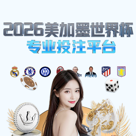
+13890296068
vvqpwbo@163.com
体育热点
首页
体育热点