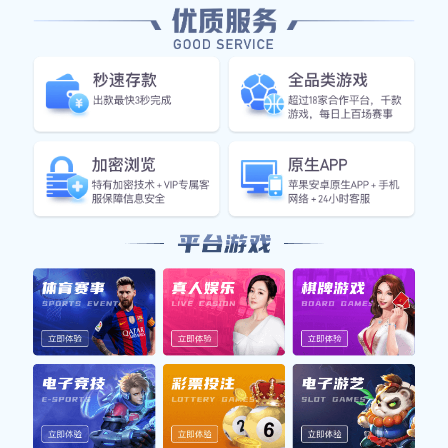
此外，球队在角球统计上的表现也可以看作是其整体攻击效率和组织
能力的体现。例如，某一场次中若巴西队获得了显著多于秘鲁队的角
球，这表明他们在进攻过程中形成了有效压制，而秘鲁则可能面临被
动局面。这种动态不仅影响比分，也会影响到双方心理状态和后续战
术调整。