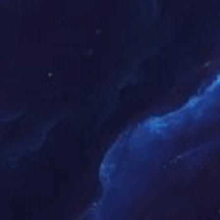
终结果的重要原因之一。
赢得胜利，但却展示出了顽强拼搏精神以及团队协作能力，为今
了必要调整，加强阵容深度，提高整体竞争力。在接下来的赛季
胜利。他们不仅巩固了自己作为联赛霸主的位置，也增强了球队
奠定基础，使其能够继续实施自己的战术哲学，为俱乐部赢取更
双方历史长河中的重要篇章，它不仅仅是三分之争，更是足球魅力
中不断成长，实现新的突破与辉煌成就。
对决，是两支顶级球队之间技术与战术博弈的一次完美体现。通过
心良苦，以及如何通过巧妙布阵应对彼此挑战。这种高水平竞赛