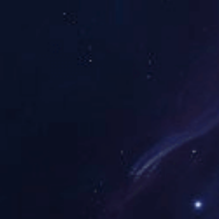
然而，在随后的比赛中，拜仁开始频频反击，
分，为拜仁取得领先。这一进球大大增强了拜
需要尽快扭转局势。
下半场开局不久，多特蒙德通过一次角球机会
德看到了逆转的希望。然而，随后又被莱万多
待，每一次进攻都可能改变战局。
3、战术安排及执行效果
从战术层面来看，瓜迪奥拉执掌下的拜仁慕尼
同时利用边路快速推进制造威胁。而多特蒙德
术理念使得两队在比赛中的碰撞变得更加精彩
特别是在开局阶段，多特蒙德凭借其凶猛的逼
着时间推移，拜仁逐渐适应了这种挡拆式打法
练对于临场调整也展现出了高超技巧，比如瓜
线。
最终，从整体来看，两队都充分发挥出了各自