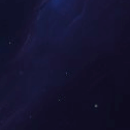
爱的原因之一。
我们带来更多惊喜与感动，同时也期待两支球队不断发展壮大，
伟大的较量永远铭记于心，将永远成为足球史上一道靓丽的风景
发球迷热议
分析