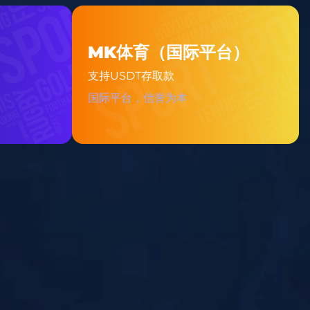
泛关注
战术安
智慧，
仁慕尼
导航
介绍乐天堂fun88
体育热点
整个赛
体育明星
，尽管
企业服务
沟通FUN乐天使官网
信。这