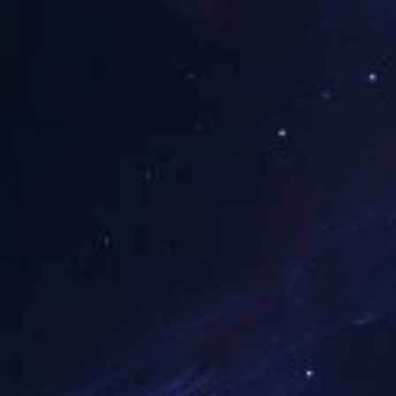
富且技艺精湛的拜仁略占上风，这也是导致最
乐天堂fun88
4、后续影响及总结
此役之后，对于多特蒙德而言，他们虽然未能
事积累了宝贵经验。同时，这也促使球队进行
特蒙德逐步走出低谷，再次向冠军发起冲击。
对于拜仁来说，这是一场证明自身实力的重要
聚力。同时，此役也为瓜迪奥拉未来数个赛季
誉。
总而言之，这场2014年的经典对决无疑成为
未来，无论是多特还是拜仁，都将在彼此竞争
总结：
2014年多特蒙德与拜仁慕尼黑之间这场经典
析，我们可以看到双方各自在准备过程中的用