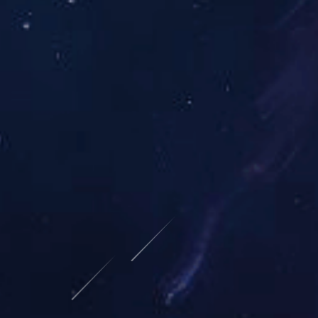
结合两队整体实力与近期状态，这场比赛不仅
胜纪录，而拜仁则力求继续巩固他们在联赛中
2、比赛过程与关键时刻
在这场精彩绝伦的对决中，开局阶段两队均采
主动权，通过快速传递打破了拜仁严密的防线。
力突入禁区，却被诺伊尔神勇扑出，这一幕令