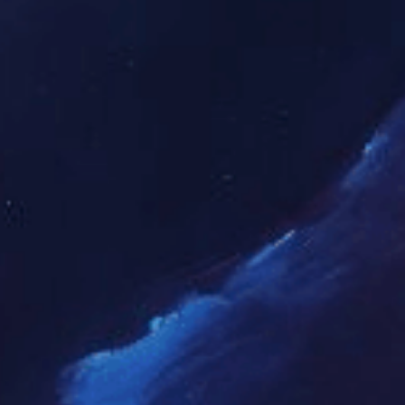
神与运动魅力的精彩瞬间
破门得
压力，
2025-12-23 02:21:21
C罗足球明星为球迷送上特别礼物
多特蒙
传递温暖与激情
息以
2025-12-22 08:39:14
南京网球队以70分领跑世界杯积分
榜展现强劲实力和团队合作精神
防线，
2025-12-21 17:02:59
同的战
中国人为何依然热衷于追捧足球明
星背后的文化与情感因素解析
。但随
2025-12-21 01:12:08
两队教
攻击
足球明星马儿的精彩瞬间与照片集
锦尽在此处一览无余
经验丰
2025-12-20 09:31:03