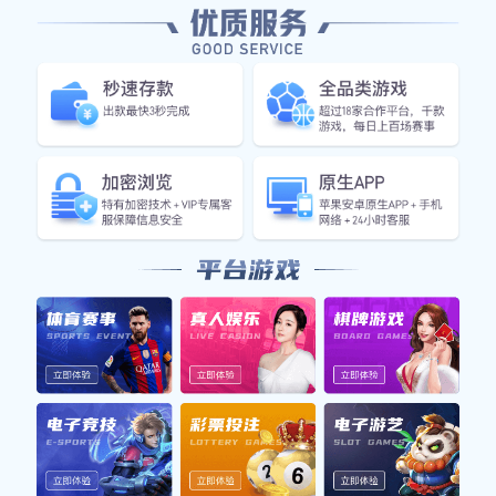
除了速度，萨拉赫的控球能力也相当出色。他在狭小空间内的盘带技
巧让对手难以预测他的下一步动作。在面对多个防守者时，他总能找
到合适的位置，通过巧妙过人来摆脱困境。这种灵活性不仅提升了个
人表现，也为球队提供了更多进攻选择。
射门方面，萨拉赫同样具备顶级水平。他不仅射程远，而且准确度极