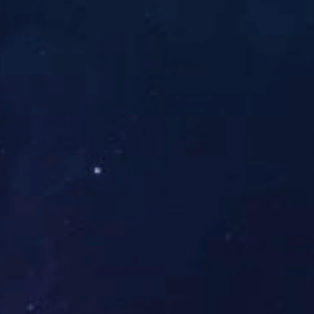
最新资讯
2026-01-09 22:48:06
中国足球明星的精彩人生与趣事揭
秘，带你走近他们的球场与生活
2026-01-04 18:32:12
法国足球明星高清帅照大集合展现
他们的风采与魅力
2025-12-25 05:45:47
全运会积分榜更新西安排球队以79
分稳居第一名
争。这
2025-12-24 12:02:23
2022年全球足球明星实力排名揭
晓谁将成为足坛之最
契，通
2025-12-23 18:44:53
赛以及
足球明星骑行训练时刻展现拼搏精