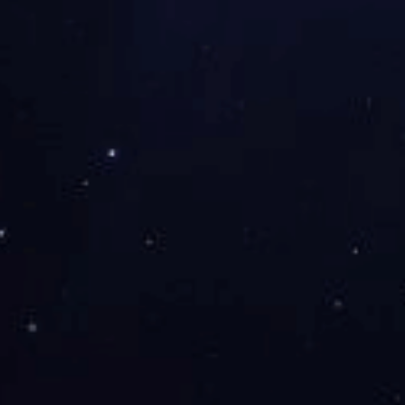
信誉,最公平的平台运营商!
沟通
电话: 13890296068
邮箱: vvqpwbo@163.com