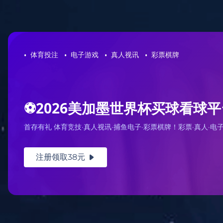
+13890296068
vvqpwbo@163.com