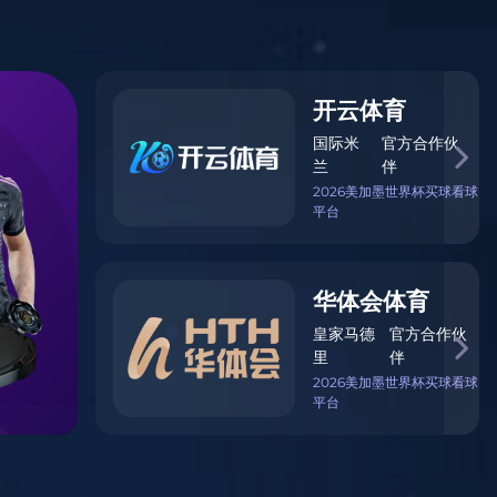
立即预约
通FUN乐天使官网