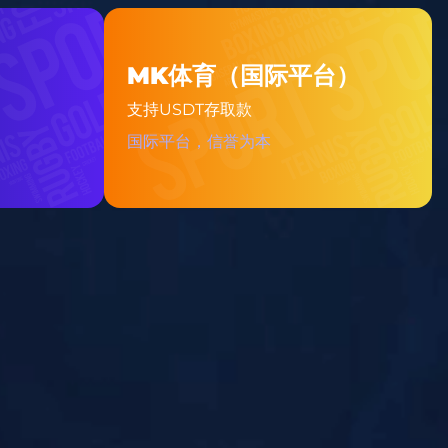
上，球
赛场内
表现，
足球世
导航
介绍乐天堂fun88
体育热点
必然会
体育明星
时也希
企业服务
沟通FUN乐天使官网
成为了
中的每