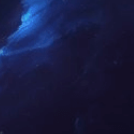
足球明星蜡像展览揭秘那些令人惊
叹的足球巨星雕像背后的故事与魅
力
他们的
2025-12-19 17:06:55
另一些
上海篮球队在世界杯预选赛中以59
分稳居积分榜首位展现强劲实力
向上的
2025-12-16 14:05:22
张局
足球明星邀请赛精彩回顾赛场激情
与友谊交融的盛宴
类互动
得更加
动员在人
育精神