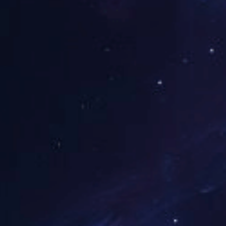
乐天堂fun88网页版
4、媒体视角下的人际网络
媒体扮演着连接不同人物关系的重要角色。对
人际关系被放大，各种故事被广泛传播。有时
时候则可能促进他们之间更好的理解和合作。
比如，当某位明星因转会问题而产生矛盾时，
故事同样被曝光，例如志愿活动或慈善赛事，
势，并重塑运动员形象，从而促进不同人物间
同时，由于社交媒体的发展，如今球迷能够直
频繁发生，无论是支持还是批评，都形成了一
透明且易于被观察，从而改变了传统意义上人
总结：
综上所述，通过对"足球明星人物关系图谱"的
际交往中体现出的复杂性与多元性。从严酷竞