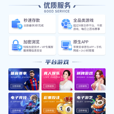
此外，在大赛如世界杯这样的平台上，每一个细微之处都可能影响到
最终结果。因此，构建有效的沟通机制、明确每位成员的角色定位以
及建立信任关系是确保团队成功的重要前提。当队员们充分理解彼此
的优缺点时，他们便能更好地制定战术并相互补位，从而形成强大的
整体实力。