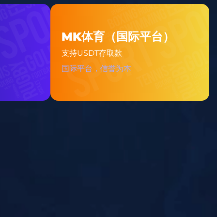
体系、
比较，
有选手
为大家
导航
介绍乐天堂fun88
体育热点
强大背
体育明星
中表现
企业服务
沟通FUN乐天使官网
苦努
赛事经