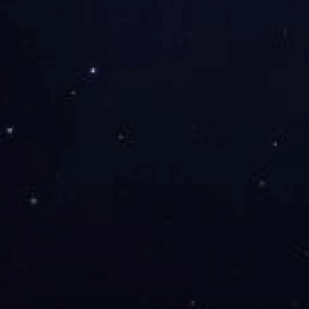
邮箱: vvqpwbo@163.com