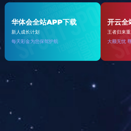
西安乒乓球队实力对比深度解析与未来发
2025-10-11 08:39:16
西安乒乓球队近年来在全国范围内崭露头角，
选手发展以及未来发展趋势四个方面，对西安
分析西安队伍在整体实力上的优势与不足；其
的发展情况以及未来潜力；最后，展望西安乒
提供一个全面而深入的理解。
1、实力对比分析
首先，我们需要对西安乒乓球队的整体实力进
景下，西安队虽然起步较晚，但近年来取得了
突出，培养了一批技术过硬、潜力巨大的年轻
其次，在与其他城市团队的对抗中，西安队的
力，也源于教练团队的精心指导以及科学合理
验上仍显不足，这是未来提升的重要方向之一