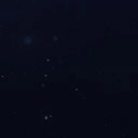
Copyright ©
乐天堂fun88网页版
.