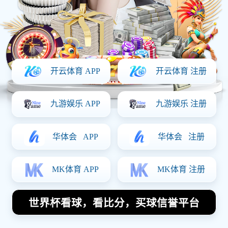
巴伦西亚与埃菲斯激战正酣谁能在欧冠赛场笑到最后
2025-09-09 21:31:31
在足球的世界里，欧冠联赛一直是各大球队争相追逐的荣耀舞台。最
近，西甲劲旅巴伦西亚与土超豪门埃菲斯之间的对决引发了广泛关
注。两队在小组赛中的表现都十分出色，战术上的博弈和球员们的精
彩发挥让这场激战充满悬念。本文将从四个方面详细探讨这场比赛，
分析双方的历史背景、战术特点、球员表现以及可能影响比赛结果的
因素，以期揭示谁能在这场激烈交锋中笑到最后，赢得宝贵的胜利。
1、历史背景与发展
巴伦西亚足球俱乐部成立于1919年，是西班牙足球界的一支传统强
队。球队多次获得西甲冠军，并且在欧洲赛场上也有着不俗的表现。
近年来，尽管面临一些挑战，但巴伦西亚依然保持着较强的竞争力。
他们致力于年轻球员的发展，并通过稳定的团队建设，在欧冠赛场上
屡屡创造惊喜。
而埃菲斯则是在土耳其联赛中崛起的一支新兴力量，自成立以来不断
追求进步。他们通过引入高水平外援和本土年轻才俊，使得球队实力
迅速提升。在过去几个赛季中，埃菲斯不仅在国内联赛中展现了强大