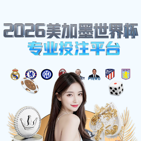
+13890296068
vvqpwbo@163.com
体育明星
首页
体育明星